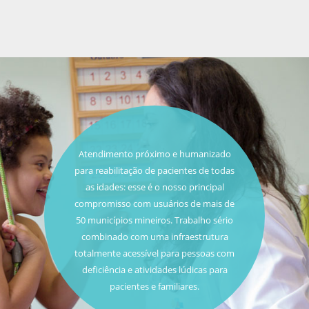
Atendimento próximo e humanizado
para reabilitação de pacientes de todas
as idades: esse é o nosso principal
compromisso com usuários de mais de
50 municípios mineiros. Trabalho sério
combinado com uma infraestrutura
totalmente acessível para pessoas com
deficiência e atividades lúdicas para
pacientes e familiares.