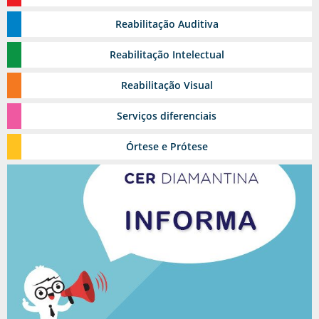
Reabilitação
Estomia
Auditiva
Grupos Terapêuticos
Reabilitação
Intelectual
Reabilitação
Visual
Serviços
diferenciais
Reabilitação Urológica
Órtese
e Prótese
Ambulatório de feridas
Toxina Botulínica
Pediasuit
Esporte-terapia
Odontologia
Cinoterapia
Triagem Auditiva Neonatal - TAN