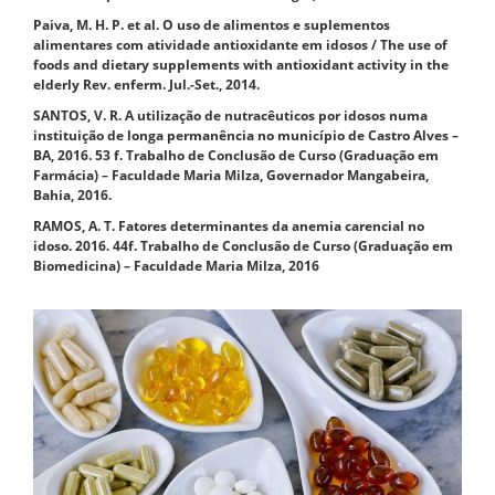
Paiva, M. H. P. et al. O uso de alimentos e suplementos
alimentares com atividade antioxidante em idosos / The use of
foods and dietary supplements with antioxidant activity in the
elderly
Rev. enferm.
Jul.-Set., 2014.
SANTOS, V. R.
A utilização de nutracêuticos por idosos numa
instituição de longa permanência no município de Castro Alves –
BA
, 2016. 53 f. Trabalho de Conclusão de Curso (Graduação em
Farmácia) – Faculdade Maria Milza, Governador Mangabeira,
Bahia, 2016.
RAMOS, A. T.
Fatores determinantes da anemia carencial no
idoso.
2016. 44f. Trabalho de Conclusão de Curso (Graduação em
Biomedicina) – Faculdade Maria Milza, 2016