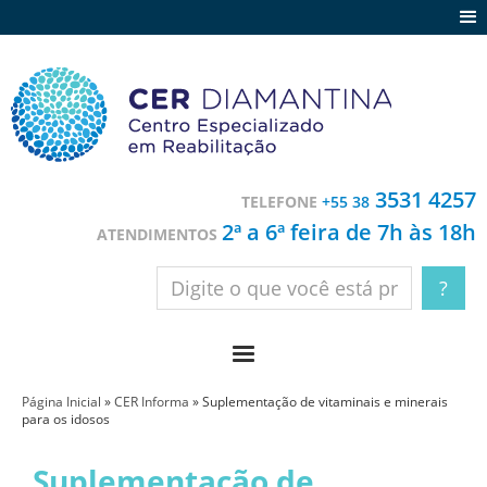
Agenda
Notícias
Depoimentos
Trabalhe conosco
3531 4257
TELEFONE
+55 38
Contato
2ª a 6ª feira de 7h às 18h
ATENDIMENTOS
Página Inicial
»
CER Informa
»
Suplementação de vitaminais e minerais
para os idosos
Suplementação de