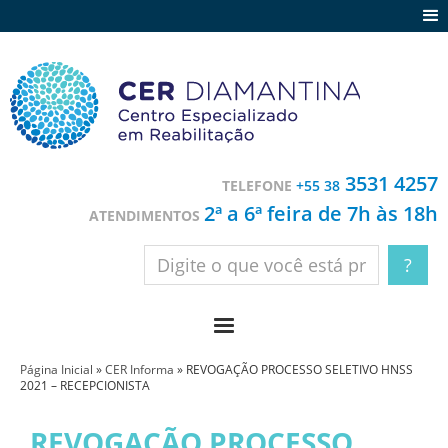
Agenda
Notícias
Depoimentos
Trabalhe conosco
3531 4257
TELEFONE
+55 38
Contato
2ª a 6ª feira de 7h às 18h
ATENDIMENTOS
Página Inicial
»
CER Informa
»
REVOGAÇÃO PROCESSO SELETIVO HNSS
2021 – RECEPCIONISTA
REVOGAÇÃO PROCESSO