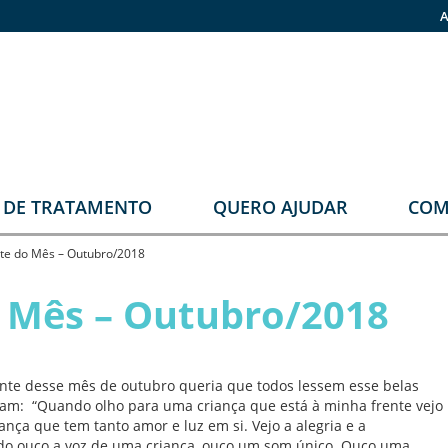
A
O DE TRATAMENTO
QUERO AJUDAR
COM
stomia
Faça sua doação
te do Mês – Outubro/2018
rupos
Pronas
 Mês – Outubro/2018
erapêuticos
ente desse mês de outubro queria que todos lessem esse belas
eabilitação
gram: “Quando olho para uma criança que está à minha frente vejo
rológica
nça que tem tanto amor e luz em si. Vejo a alegria e a
ndo ouço a voz de uma criança, ouço um som único. Ouço uma