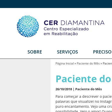
SOBRE
SERVIÇOS
PRECIS
Quem somos
Reabilitação Física
E
Página Inicial
»
Paciente do Mês
»
Pacien
Estrutura
Reabilitação Auditiva
G
Paciente do
T
Equipe
Reabilitação Intelectual
Video institucional
26/10/2018 |
Reabilitação Visual
Paciente do Mês
Para começar a descrever o paci
Depoimentos
Serviços Diferenciais
R
palavras que visualizei no Insta
U
puro encantamento. Vejo uma cria
Parceiros
Órtese e Prótese
possibilidade. Vejo o amor! Qua