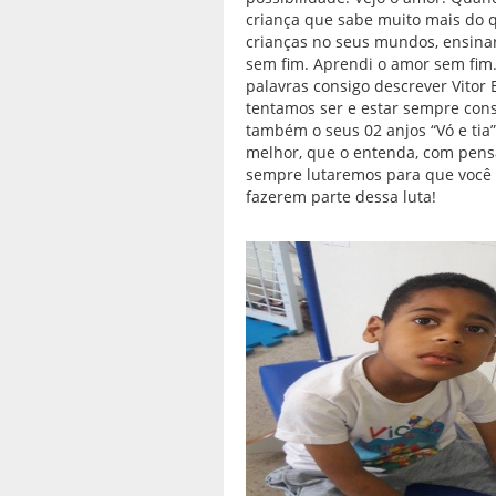
A
Apoio
criança que sabe muito mais do 
d
crianças no seus mundos, ensinar
f
sem fim. Aprendi o amor sem fim.
T
palavras consigo descrever Vitor
B
tentamos ser e estar sempre con
também o seus 02 anjos “Vó e ti
P
melhor, que o entenda, com pens
sempre lutaremos para que você s
E
fazerem parte dessa luta!
t
O
C
T
A
N
-
T
a