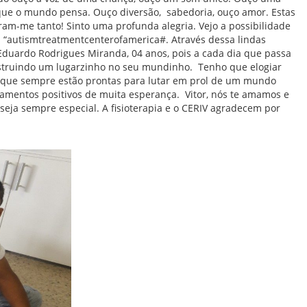
mbulatório
que o mundo pensa. Ouço diversão, sabedoria, ouço amor. Estas
e
am-me tanto! Sinto uma profunda alegria. Vejo a possibilidade
eridas
 “autismtreatmentcenterofamerica#. Através dessa lindas
oxina
 Eduardo Rodrigues Miranda, 04 anos, pois a cada dia que passa
otulínica
struindo um lugarzinho no seu mundinho. Tenho que elogiar
a”que sempre estão prontas para lutar em prol de um mundo
ediasuit
amentos positivos de muita esperança. Vitor, nós te amamos e
eja sempre especial. A fisioterapia e o CERIV agradecem por
sporte-
erapia
dontologia
inoterapia
riagem
uditiva
eonatal
TAN
ransporte
daptado