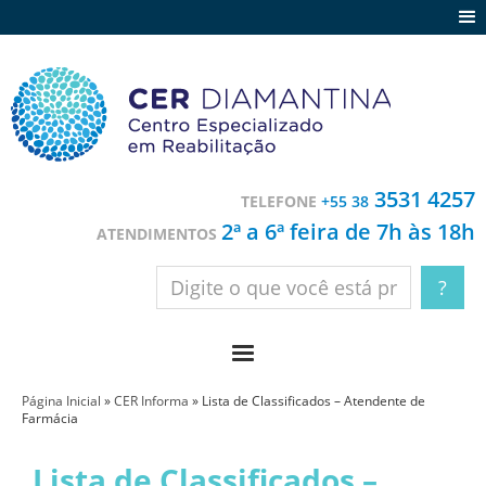
Agenda
Notícias
Depoimentos
Trabalhe conosco
3531 4257
TELEFONE
+55 38
Contato
2ª a 6ª feira de 7h às 18h
ATENDIMENTOS
Página Inicial
»
CER Informa
»
Lista de Classificados – Atendente de
Farmácia
Lista de Classificados –