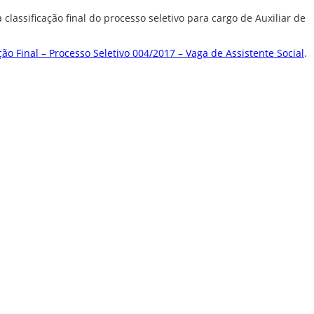
mbulatório
e
classificação final do processo seletivo para cargo de Auxiliar de
eridas
ção Final – Processo Seletivo 004/2017 – Vaga de Assistente Social
.
oxina
otulínica
ediasuit
sporte-
erapia
dontologia
inoterapia
riagem
uditiva
eonatal
TAN
ransporte
daptado