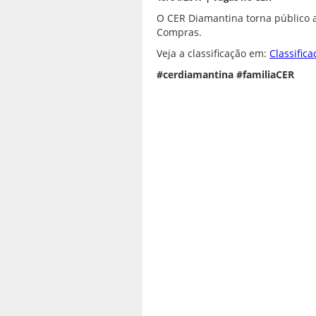
A
Apoio
d
O CER Diamantina torna público a 
f
Compras.
Veja a classificação em:
Classifica
T
B
#cerdiamantina #familiaCER
P
E
t
O
C
T
A
N
-
T
a