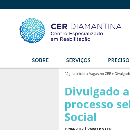
SOBRE
SERVIÇOS
PRECIS
Quem somos
Reabilitação Física
E
Página Inicial
»
Vagas no CER
»
Divulgado
Estrutura
Reabilitação Auditiva
G
Divulgado a 
T
Equipe
Reabilitação Intelectual
processo se
Video institucional
Reabilitação Visual
Social
Depoimentos
Serviços Diferenciais
R
U
Parceiros
Órtese e Prótese
19/04/2017 |
Vagas no CER