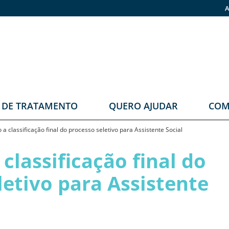
A
O DE TRATAMENTO
QUERO AJUDAR
COM
stomia
Faça sua doação
 a classificação final do processo seletivo para Assistente Social
rupos
Pronas
classificação final do
erapêuticos
letivo para Assistente
eabilitação
rológica