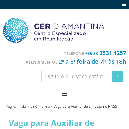
Agenda
Notícias
Depoimentos
Trabalhe conosco
3531 4257
TELEFONE
+55 38
Contato
2ª a 6ª feira de 7h às 18h
ATENDIMENTOS
Página Inicial
»
CER Informa
»
Vaga para Auxiliar de Limpeza no HNSS
Vaga para Auxiliar de