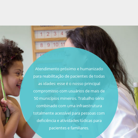
Atendimento próximo e humanizado
para reabilitação de pacientes de todas
as idades: esse é o nosso principal
compromisso com usuários de mais de
50 municípios mineiros. Trabalho sério
combinado com uma infraestrutura
totalmente acessível para pessoas com
deficiência e atividades lúdicas para
pacientes e familiares.