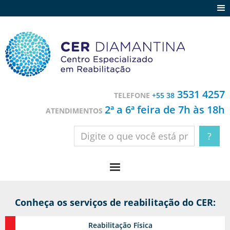
Agenda
Notícias
Depoimentos
Trabalhe conosco
3531 4257
TELEFONE
+55 38
Contato
2ª a 6ª feira de 7h às 18h
ATENDIMENTOS
Conheça os serviços de reabilitação do CER:
Reabilitação
Física