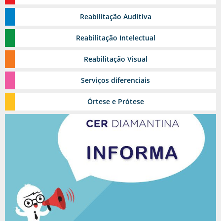
Reabilitação
Estomia
Auditiva
Grupos Terapêuticos
Reabilitação
Intelectual
Reabilitação
Visual
Serviços
diferenciais
Reabilitação Urológica
Órtese
e Prótese
Ambulatório de feridas
Toxina Botulínica
Pediasuit
Esporte-terapia
Odontologia
Cinoterapia
Triagem Auditiva Neonatal - TAN