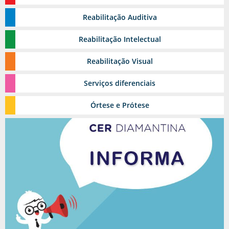
Reabilitação
Estomia
Auditiva
Grupos Terapêuticos
Reabilitação
Intelectual
Reabilitação
Visual
Serviços
diferenciais
Reabilitação Urológica
Órtese
e Prótese
Ambulatório de feridas
Toxina Botulínica
Pediasuit
Esporte-terapia
Odontologia
Cinoterapia
Triagem Auditiva Neonatal - TAN