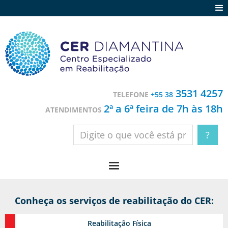
Agenda
Notícias
Depoimentos
Trabalhe conosco
3531 4257
TELEFONE
+55 38
Contato
2ª a 6ª feira de 7h às 18h
ATENDIMENTOS
Conheça os serviços de reabilitação do CER:
Reabilitação
Física