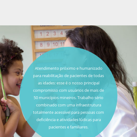
Atendimento próximo e humanizado
para reabilitação de pacientes de todas
as idades: esse é o nosso principal
compromisso com usuários de mais de
50 municípios mineiros. Trabalho sério
combinado com uma infraestrutura
totalmente acessível para pessoas com
deficiência e atividades lúdicas para
pacientes e familiares.