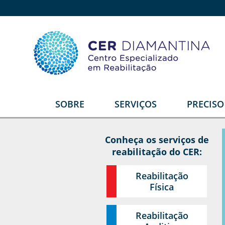
SOBRE
SERVIÇOS
PRECIS
Quem somos
Reabilitação Física
E
Conheça os serviços de
Estrutura
Reabilitação Auditiva
G
reabilitação do CER:
T
Equipe
Reabilitação Intelectual
Reabilitação
Video institucional
Reabilitação Visual
Física
Depoimentos
Serviços Diferenciais
R
U
Reabilitação
Parceiros
Órtese e Prótese