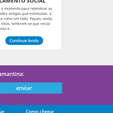
LAMENTO SOCIAL
é o momento para relembrar as
dades antigas que estimulam a
ça como um todo. Papais, vovós,
, titios, lembrem-se que nesse
nto é…
Continue lendo
iamantina:
ar
Como chegar