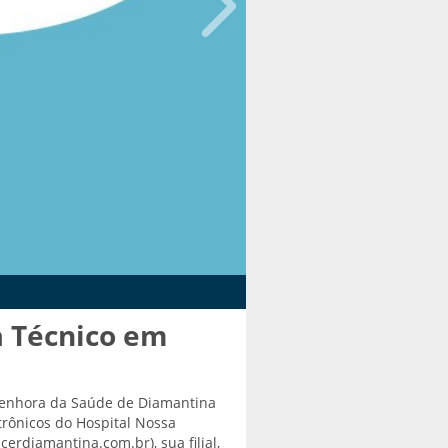
CER INFORMA
a Técnico em
Publicação d
Resultado – Vaga de Enfe
pública a disponibilização,
enhora da Saúde de Diamantina
Saúde (www.hnss.org.br) e 
etrônicos do Hospital Nossa
candidatos (as) selecionad
rdiamantina.com.br), sua filial,