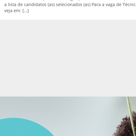
a lista de candidatos (as) selecionados (as) Para a vaga de Téc
Triagem Auditiva
veja em: […]
Neonatal - TAN
Transporte adaptado