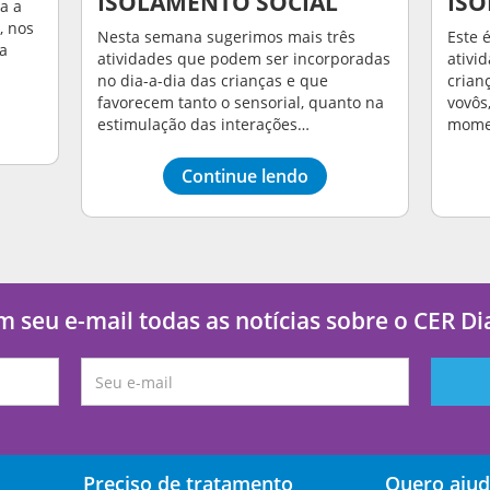
ISOLAMENTO SOCIAL
ISO
a a
, nos
Nesta semana sugerimos mais três
Este 
sa
atividades que podem ser incorporadas
ativi
no dia-a-dia das crianças e que
crian
favorecem tanto o sensorial, quanto na
vovôs
estimulação das interações…
mome
Continue lendo
 seu e-mail todas as notícias sobre o CER D
Preciso de tratamento
Quero ajud