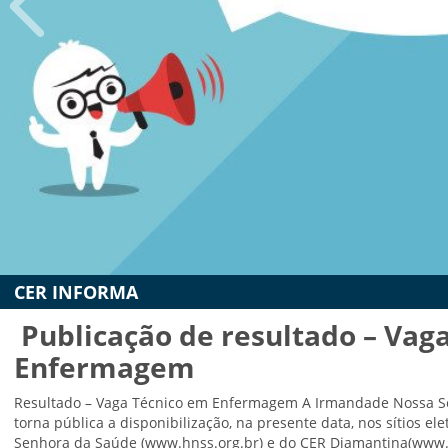
mbulatório
e
eridas
oxina
otulínica
ediasuit
sporte-
erapia
Reabilitação Urológica
dontologia
Ambulatório de feridas
inoterapia
CER INFORMA
Toxina Botulínica
riagem
uditiva
Publicação de resultado – Vag
Pediasuit
eonatal
Enfermagem
Esporte-terapia
TAN
Resultado – Vaga Técnico em Enfermagem A Irmandade Nossa S
Odontologia
ransporte
torna pública a disponibilização, na presente data, nos sítios el
daptado
Cinoterapia
Senhora da Saúde (www.hnss.org.br) e do CER Diamantina(www.ce