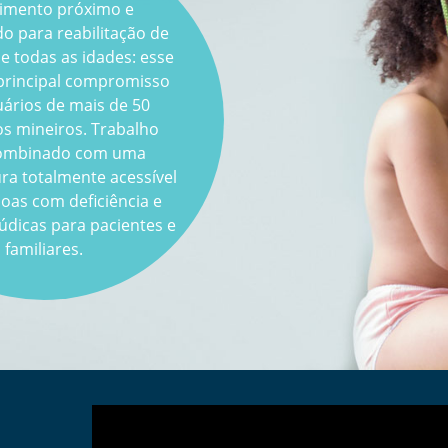
imento próximo e
 para reabilitação de
e todas as idades: esse
principal compromisso
ários de mais de 50
os mineiros. Trabalho
combinado com uma
ura totalmente acessível
oas com deficiência e
lúdicas para pacientes e
familiares.