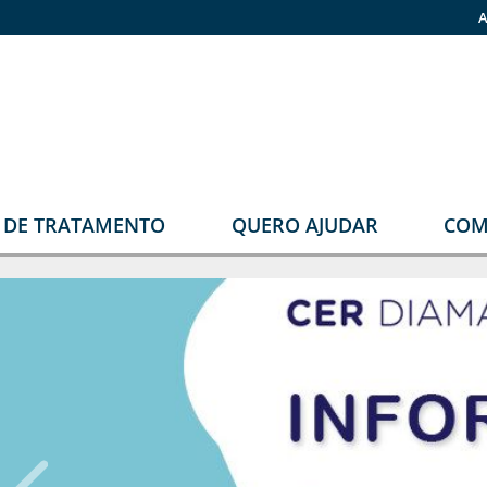
A
O DE TRATAMENTO
QUERO AJUDAR
COM
stomia
Faça sua doação
rupos
Pronas
erapêuticos
Estomia
Grupos Terapêuticos
eabilitação
rológica