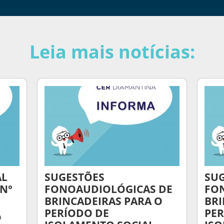
Leia mais notícias:
AL
SUGESTÕES
SU
 N°
FONOAUDIOLÓGICAS DE
FO
BRINCADEIRAS PARA O
BRI
PERÍODO DE
PER
a