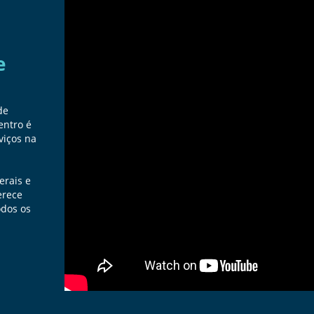
e
de
entro é
viços na
erais e
erece
odos os