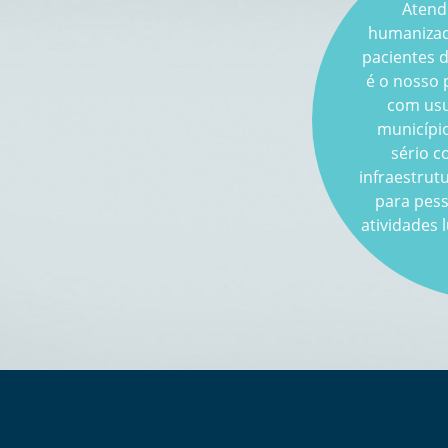
Atend
humanizado
pacientes d
é o nosso 
com usu
municípi
sério 
infraestrut
para pess
atividades 