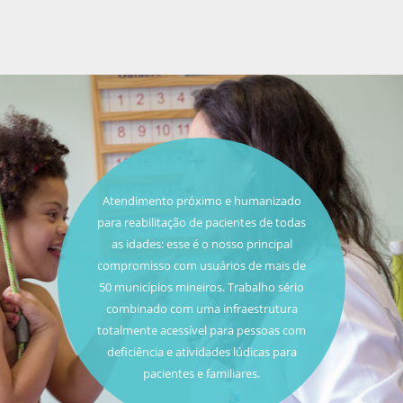
Atendimento próximo e humanizado
para reabilitação de pacientes de todas
as idades: esse é o nosso principal
compromisso com usuários de mais de
50 municípios mineiros. Trabalho sério
combinado com uma infraestrutura
totalmente acessível para pessoas com
deficiência e atividades lúdicas para
pacientes e familiares.