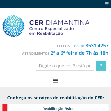
Agenda
Notícias
Depoimentos
Trabalhe conosco
3531 4257
TELEFONE
+55 38
Contato
2ª a 6ª feira de 7h às 18h
ATENDIMENTOS
Conheça os serviços de reabilitação do CER:
Reabilitação
Física