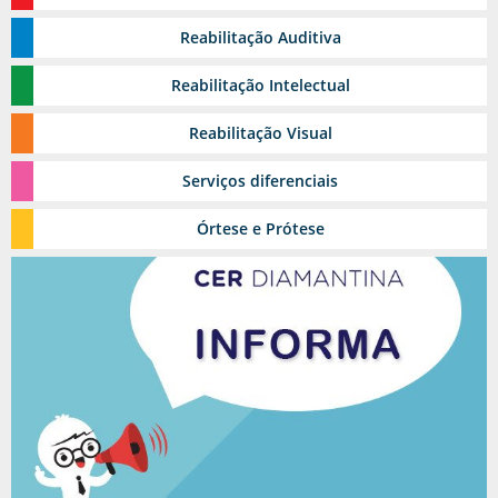
Reabilitação
Estomia
Auditiva
Grupos Terapêuticos
Reabilitação
Intelectual
Reabilitação
Visual
Serviços
diferenciais
Reabilitação Urológica
Órtese
e Prótese
Ambulatório de feridas
Toxina Botulínica
Pediasuit
Esporte-terapia
Odontologia
Cinoterapia
Triagem Auditiva Neonatal - TAN