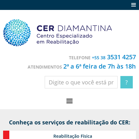
Agenda
Notícias
Depoimentos
Trabalhe conosco
3531 4257
TELEFONE
+55 38
Contato
2ª a 6ª feira de 7h às 18h
ATENDIMENTOS
Conheça os serviços de reabilitação do CER:
Reabilitação
Física