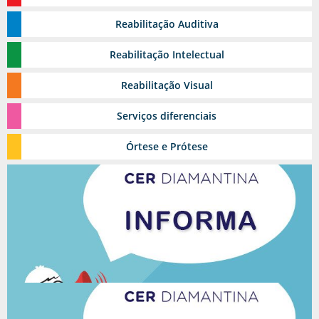
Reabilitação
Estomia
Auditiva
Grupos Terapêuticos
Reabilitação
Intelectual
Reabilitação
Visual
Serviços
diferenciais
Reabilitação Urológica
Órtese
e Prótese
Ambulatório de feridas
Toxina Botulínica
Pediasuit
Esporte-terapia
Odontologia
Cinoterapia
Triagem Auditiva Neonatal - TAN