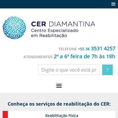
Agenda
Notícias
Depoimentos
Trabalhe conosco
3531 4257
TELEFONE
+55 38
Contato
2ª a 6ª feira de 7h às 18h
ATENDIMENTOS
Conheça os serviços de reabilitação do CER:
Reabilitação
Física