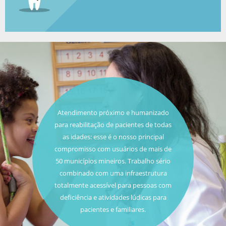
Atendimento próximo e humanizado
para reabilitação de pacientes de todas
as idades: esse é o nosso principal
compromisso com usuários de mais de
50 municípios mineiros. Trabalho sério
combinado com uma infraestrutura
totalmente acessível para pessoas com
deficiência e atividades lúdicas para
pacientes e familiares.