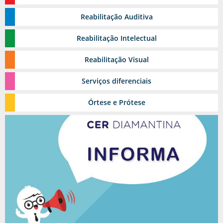
Reabilitação
Estomia
Auditiva
Grupos Terapêuticos
Reabilitação
Intelectual
Reabilitação
Visual
Serviços
diferenciais
Reabilitação Urológica
Órtese
e Prótese
Ambulatório de feridas
Toxina Botulínica
Pediasuit
Esporte-terapia
Odontologia
Cinoterapia
Triagem Auditiva Neonatal - TAN