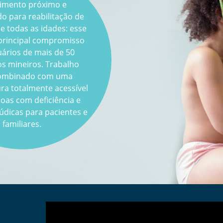
imento próximo e
 para reabilitação de
e todas as idades: esse
principal compromisso
ários de mais de 50
os mineiros. Trabalho
combinado com uma
ura totalmente acessível
oas com deficiência e
lúdicas para pacientes e
familiares.