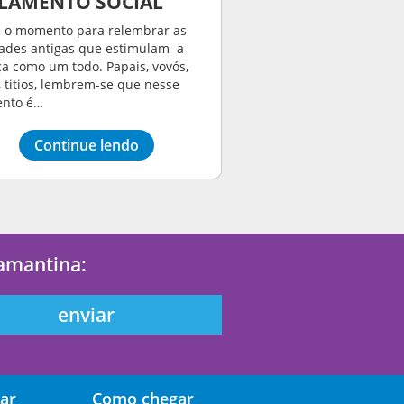
LAMENTO SOCIAL
é o momento para relembrar as
dades antigas que estimulam a
ça como um todo. Papais, vovós,
, titios, lembrem-se que nesse
nto é…
Continue lendo
iamantina:
ar
Como chegar