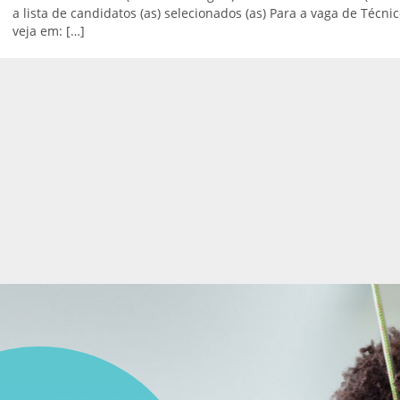
Enfermeiro.
Triagem Auditiva
Neonatal - TAN
Transporte adaptado