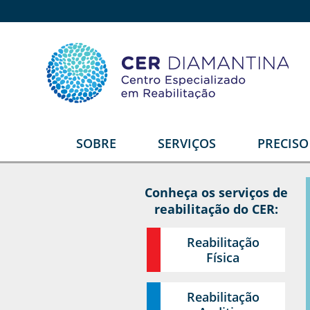
SOBRE
SERVIÇOS
PRECIS
Quem somos
Reabilitação Física
E
Conheça os serviços de
Estrutura
Reabilitação Auditiva
G
reabilitação do CER:
T
Equipe
Reabilitação Intelectual
Reabilitação
Video institucional
Reabilitação Visual
Física
Depoimentos
Serviços Diferenciais
R
U
Reabilitação
Parceiros
Órtese e Prótese