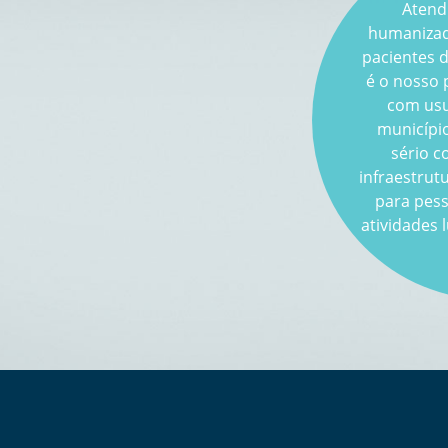
Atend
humanizado
pacientes d
é o nosso 
com usu
municípi
sério 
infraestrut
para pess
atividades 