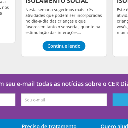
ISOLAMENTO SOCIAL
ISO
a a
, nos
Nesta semana sugerimos mais três
Este 
sa
atividades que podem ser incorporadas
ativi
no dia-a-dia das crianças e que
crian
favorecem tanto o sensorial, quanto na
vovôs
estimulação das interações…
mome
Continue lendo
 seu e-mail todas as notícias sobre o CER D
Preciso de tratamento
Quero ajud