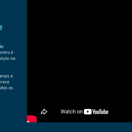
e
de
entro é
viços na
erais e
erece
odos os