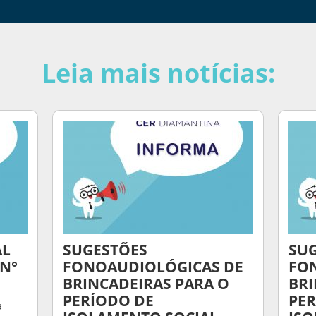
Leia mais notícias:
AL
SUGESTÕES
SU
 N°
FONOAUDIOLÓGICAS DE
FO
BRINCADEIRAS PARA O
BRI
PERÍODO DE
PER
a