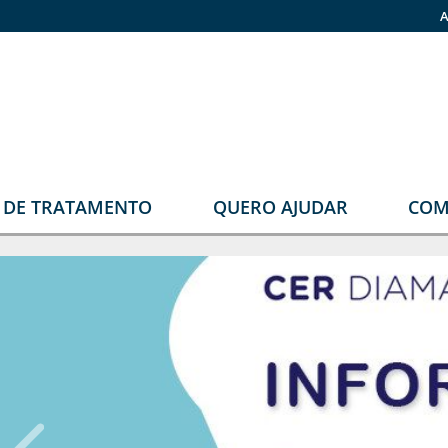
A
O DE TRATAMENTO
QUERO AJUDAR
COM
stomia
Faça sua doação
rupos
Pronas
erapêuticos
Estomia
Grupos Terapêuticos
eabilitação
rológica