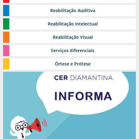
Reabilitação
Estomia
Auditiva
Grupos Terapêuticos
Reabilitação
Intelectual
Reabilitação
Visual
Serviços
diferenciais
Reabilitação Urológica
Órtese
e Prótese
Ambulatório de feridas
Toxina Botulínica
Pediasuit
Esporte-terapia
Odontologia
Cinoterapia
Triagem Auditiva Neonatal - TAN