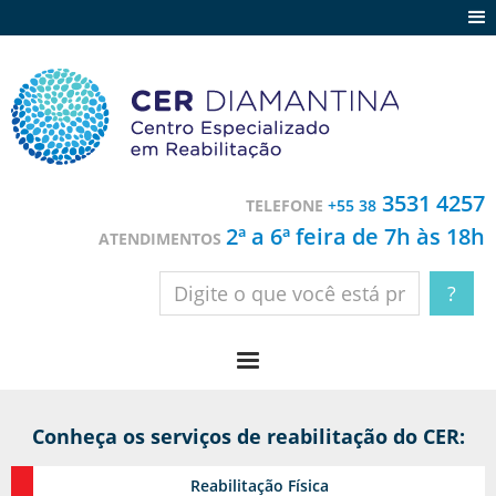
Agenda
Notícias
Depoimentos
Trabalhe conosco
3531 4257
TELEFONE
+55 38
Contato
2ª a 6ª feira de 7h às 18h
ATENDIMENTOS
Conheça os serviços de reabilitação do CER:
Reabilitação
Física