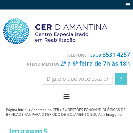
Agenda
Notícias
Depoimentos
Trabalhe conosco
3531 4257
TELEFONE
+55 38
Contato
2ª a 6ª feira de 7h às 18h
ATENDIMENTOS
Página Inicial
»
Acontece no CER
»
SUGESTÕES FONOAUDIOLÓGICAS DE
BRINCADEIRAS PARA O PERÍODO DE ISOLAMENTO SOCIAL
»
Imagem5
Imagem5