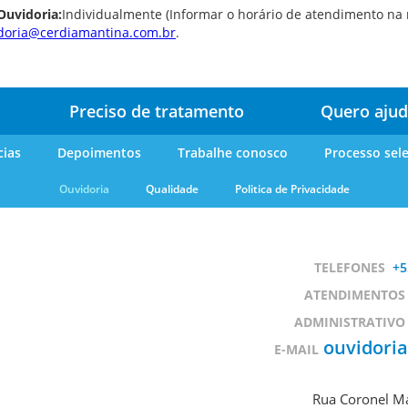
mbulatório
Ouvidoria:
Individualmente (Informar o horário de atendimento na 
e
doria@cerdiamantina.com.br
.
eridas
oxina
otulínica
Preciso de tratamento
Quero ajud
ediasuit
cias
Depoimentos
Trabalhe conosco
Processo sele
sporte-
erapia
Ouvidoria
Qualidade
Politica de Privacidade
dontologia
inoterapia
TELEFONES
+5
riagem
uditiva
ATENDIMENTOS
eonatal
ADMINISTRATIVO
TAN
ouvidori
E-MAIL
ransporte
daptado
Rua Coronel Ma