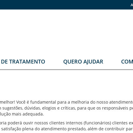
A
O DE TRATAMENTO
QUERO AJUDAR
COM
stomia
Faça sua doação
rupos
Pronas
erapêuticos
melhor! Você é fundamental para a melhoria do nosso atendimento
sugestões, dúvidas, elogios e críticas, para que os responsáveis p
olução mais adequada.
eabilitação
rológica
ia poderá ouvir nossos clientes internos (funcionários) clientes e
 satisfação plena do atendimento prestado, além de contribuir para