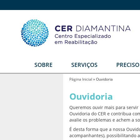
SOBRE
SERVIÇOS
PRECIS
Quem somos
Reabilitação Física
E
Página Inicial
»
Ouvidoria
Estrutura
Reabilitação Auditiva
G
Ouvidoria
T
Equipe
Reabilitação Intelectual
Queremos ouvir mais para servir 
Video institucional
Reabilitação Visual
Ouvidoria do CER e contribua com 
avalie os problemas e achem a s
Depoimentos
Serviços Diferenciais
R
U
É desta forma que a nossa Ouvidor
Parceiros
Órtese e Prótese
acompanhantes), possibilitando a