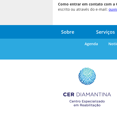
A
Como entrar em contato com a 
Apoio
d
escrito ou através do e-mail:
ouvi
f
T
B
Sobre
Serviços
P
Agenda
Notí
E
t
O
C
T
A
N
-
T
a