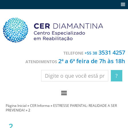
Agenda
Notícias
Depoimentos
Trabalhe conosco
3531 4257
TELEFONE
+55 38
Contato
2ª a 6ª feira de 7h às 18h
ATENDIMENTOS
Página Inicial
»
CER Informa
»
ESTRESSE PARENTAL: REALIDADE A SER
PREVENIDA!
»
2
2