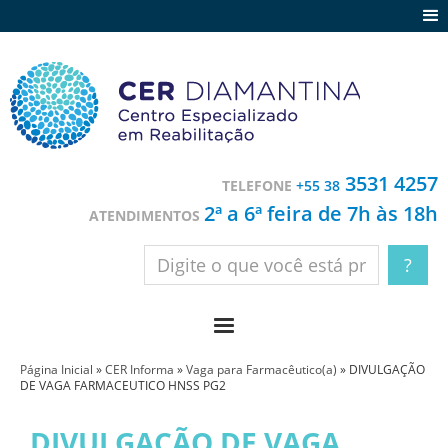
Agenda
Notícias
Depoimentos
Trabalhe conosco
3531 4257
TELEFONE
+55 38
Contato
2ª a 6ª feira de 7h às 18h
ATENDIMENTOS
Página Inicial
»
CER Informa
»
Vaga para Farmacêutico(a)
»
DIVULGAÇÃO
DE VAGA FARMACEUTICO HNSS PG2
DIVULGAÇÃO DE VAGA