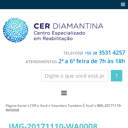
Agenda
Notícias
Depoimentos
Trabalhe conosco
3531 4257
TELEFONE
+55 38
Contato
2ª a 6ª feira de 7h às 18h
ATENDIMENTOS
Página Inicial
»
CER e Você
»
Setembro Também É Azul!
»
IMG-20171110-
WA0008
IMG-20171110-WA0008