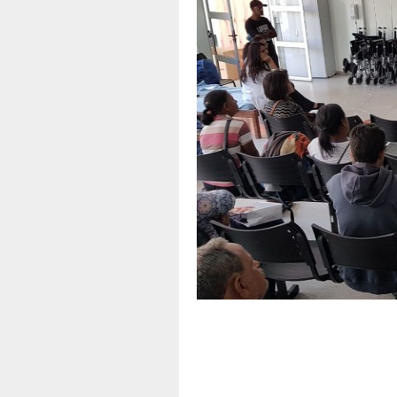
A
Apoio
d
f
T
B
P
E
t
O
C
T
A
N
-
T
a