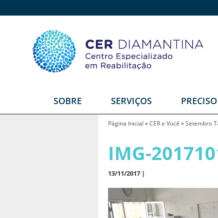
SOBRE
SERVIÇOS
PRECIS
Quem somos
Reabilitação Física
E
Página Inicial
»
CER e Você
»
Setembro T
Estrutura
Reabilitação Auditiva
G
IMG-201710
T
Equipe
Reabilitação Intelectual
Video institucional
13/11/2017 |
Reabilitação Visual
Depoimentos
Serviços Diferenciais
R
U
Parceiros
Órtese e Prótese