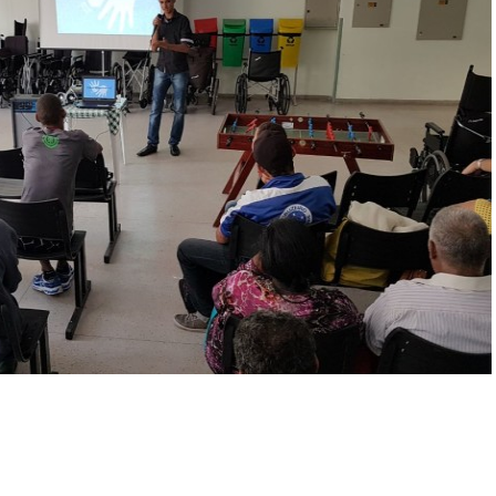
mbulatório
e
eridas
oxina
otulínica
ediasuit
sporte-
erapia
dontologia
inoterapia
riagem
uditiva
eonatal
TAN
ransporte
daptado