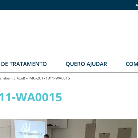
A
O DE TRATAMENTO
QUERO AJUDAR
COM
stomia
Faça sua doação
ambém É Azul!
»
IMG-20171011-WA0015
rupos
Pronas
11-WA0015
erapêuticos
eabilitação
rológica