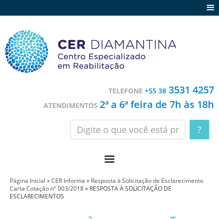
Agenda
Notícias
Depoimentos
Trabalhe conosco
3531 4257
TELEFONE
+55 38
Contato
2ª a 6ª feira de 7h às 18h
ATENDIMENTOS
Página Inicial
»
CER Informa
»
Resposta à Solicitação de Esclarecimento
Carta Cotação nº 003/2018
»
RESPOSTA À SOLICITAÇÃO DE
ESCLARECIMENTOS