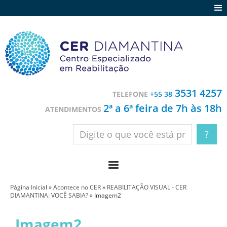
Agenda
Notícias
Depoimentos
Trabalhe conosco
3531 4257
TELEFONE
+55 38
Contato
2ª a 6ª feira de 7h às 18h
ATENDIMENTOS
Página Inicial
»
Acontece no CER
»
REABILITAÇÃO VISUAL - CER
DIAMANTINA: VOCÊ SABIA?
»
Imagem2
Imagem2