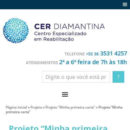
Agenda
Notícias
Depoimentos
Trabalhe conosco
3531 4257
TELEFONE
+55 38
Contato
2ª a 6ª feira de 7h às 18h
ATENDIMENTOS
Página Inicial
»
Projeto
»
Projeto "Minha primeira carta"
»
Projeto “Minha
primeira carta”
Projeto “Minha primeira