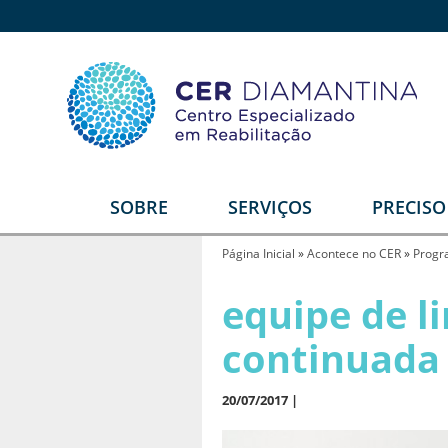
SOBRE
SERVIÇOS
PRECIS
Quem somos
Reabilitação Física
E
Página Inicial
»
Acontece no CER
»
Progr
Estrutura
Reabilitação Auditiva
G
equipe de l
T
Equipe
Reabilitação Intelectual
continuada
Video institucional
Reabilitação Visual
Depoimentos
Serviços Diferenciais
R
20/07/2017 |
U
Parceiros
Órtese e Prótese