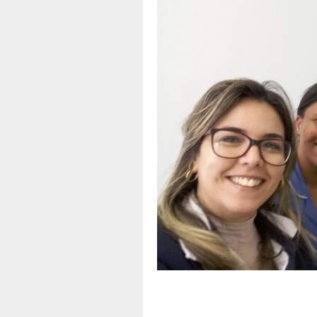
A
Apoio
d
f
T
B
P
E
t
O
C
T
A
N
-
T
a