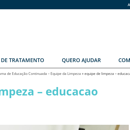
A
O DE TRATAMENTO
QUERO AJUDAR
COM
stomia
Faça sua doação
ama de Educação Continuada – Equipe da Limpeza
»
equipe de limpeza – educac
rupos
Pronas
impeza – educacao
erapêuticos
eabilitação
rológica