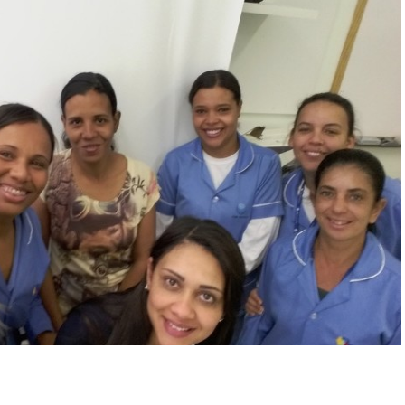
mbulatório
e
eridas
oxina
otulínica
ediasuit
sporte-
erapia
dontologia
inoterapia
riagem
uditiva
eonatal
TAN
ransporte
daptado