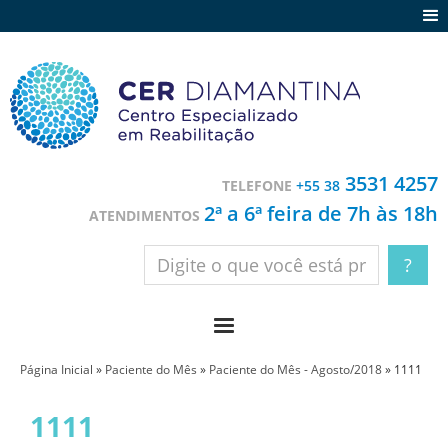
Agenda
Notícias
Depoimentos
Trabalhe conosco
3531 4257
TELEFONE
+55 38
Contato
2ª a 6ª feira de 7h às 18h
ATENDIMENTOS
Página Inicial
»
Paciente do Mês
»
Paciente do Mês - Agosto/2018
»
1111
1111