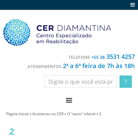
Agenda
Notícias
Depoimentos
Trabalhe conosco
3531 4257
TELEFONE
+55 38
Contato
2ª a 6ª feira de 7h às 18h
ATENDIMENTOS
Página Inicial
»
Aconteceu no CER
»
O "vazio" infantil
»
2
2