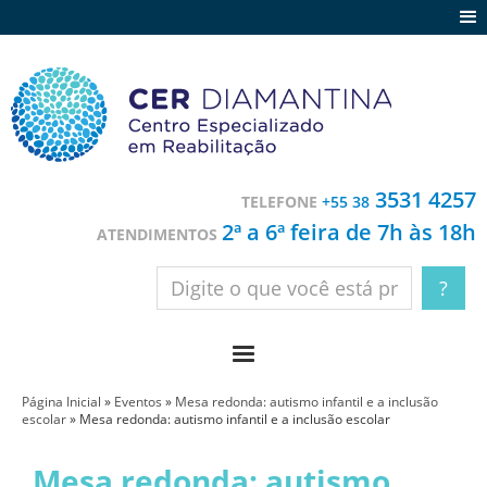
Agenda
Notícias
Depoimentos
Trabalhe conosco
3531 4257
TELEFONE
+55 38
Contato
2ª a 6ª feira de 7h às 18h
ATENDIMENTOS
Página Inicial
»
Eventos
»
Mesa redonda: autismo infantil e a inclusão
escolar
»
Mesa redonda: autismo infantil e a inclusão escolar
Mesa redonda: autismo