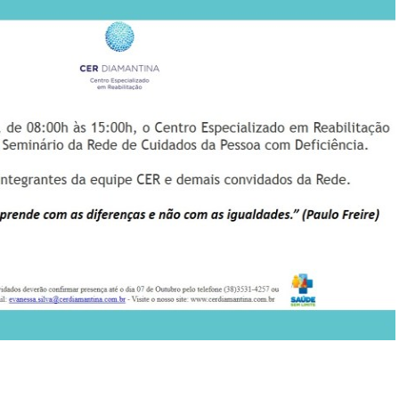
mbulatório
e
eridas
oxina
otulínica
ediasuit
sporte-
erapia
dontologia
inoterapia
riagem
uditiva
eonatal
TAN
ransporte
daptado