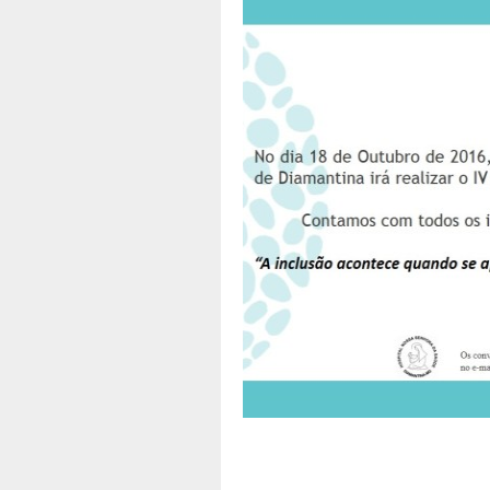
A
Apoio
d
f
T
B
P
E
t
O
C
T
A
N
-
T
a