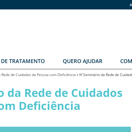
A
O DE TRATAMENTO
QUERO AJUDAR
COM
stomia
Faça sua doação
a Rede de Cuidados da Pessoa com Deficiência
»
IV Seminário da Rede de Cuidad
rupos
Pronas
o da Rede de Cuidados
erapêuticos
om Deficiência
eabilitação
rológica