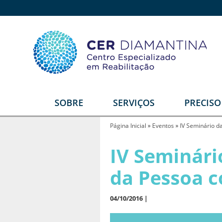
SOBRE
SERVIÇOS
PRECIS
Quem somos
Reabilitação Física
E
Página Inicial
»
Eventos
»
IV Seminário d
Estrutura
Reabilitação Auditiva
G
IV Seminári
T
Equipe
Reabilitação Intelectual
da Pessoa c
Video institucional
Reabilitação Visual
Depoimentos
Serviços Diferenciais
R
04/10/2016 |
U
Parceiros
Órtese e Prótese