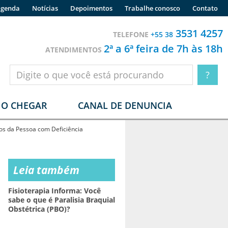
genda
Notícias
Depoimentos
Trabalhe conosco
Contato
3531 4257
TELEFONE
+55 38
2ª a 6ª feira de 7h às 18h
ATENDIMENTOS
O CHEGAR
CANAL DE DENUNCIA
os da Pessoa com Deficiência
Leia também
Fisioterapia Informa: Você
sabe o que é Paralisia Braquial
Obstétrica (PBO)?