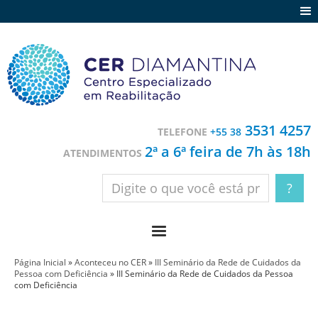
Agenda
Notícias
Depoimentos
Trabalhe conosco
3531 4257
TELEFONE
+55 38
Contato
2ª a 6ª feira de 7h às 18h
ATENDIMENTOS
Página Inicial
»
Aconteceu no CER
»
III Seminário da Rede de Cuidados da
Pessoa com Deficiência
»
III Seminário da Rede de Cuidados da Pessoa
com Deficiência