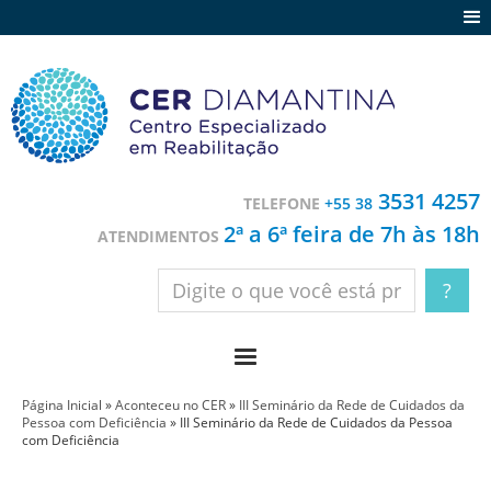
Agenda
Notícias
Depoimentos
Trabalhe conosco
3531 4257
TELEFONE
+55 38
Contato
2ª a 6ª feira de 7h às 18h
ATENDIMENTOS
Página Inicial
»
Aconteceu no CER
»
III Seminário da Rede de Cuidados da
Pessoa com Deficiência
»
III Seminário da Rede de Cuidados da Pessoa
com Deficiência