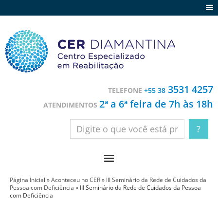
Agenda
Notícias
Depoimentos
Trabalhe conosco
3531 4257
TELEFONE
+55 38
Contato
2ª a 6ª feira de 7h às 18h
ATENDIMENTOS
Página Inicial
»
Aconteceu no CER
»
III Seminário da Rede de Cuidados da
Pessoa com Deficiência
»
III Seminário da Rede de Cuidados da Pessoa
com Deficiência