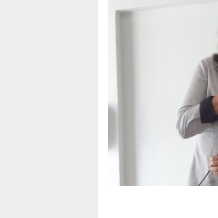
A
Apoio
d
f
T
B
P
E
t
O
C
T
A
N
-
T
a