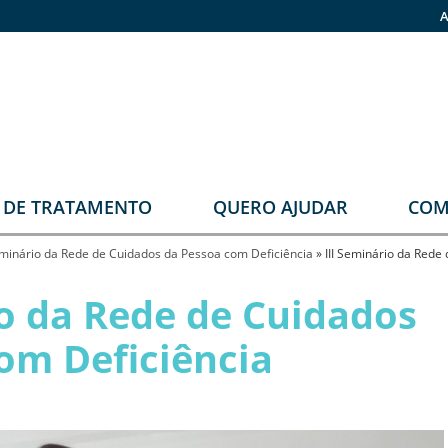
A
O DE TRATAMENTO
QUERO AJUDAR
COM
stomia
Faça sua doação
Seminário da Rede de Cuidados da Pessoa com Deficiência
»
III Seminário da Rede
rupos
Pronas
io da Rede de Cuidados
erapêuticos
om Deficiência
eabilitação
rológica