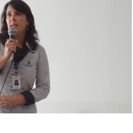
mbulatório
e
eridas
oxina
otulínica
ediasuit
sporte-
erapia
dontologia
inoterapia
riagem
uditiva
eonatal
TAN
ransporte
daptado