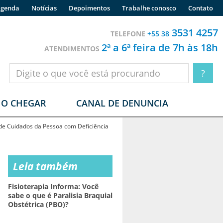
genda
Notícias
Depoimentos
Trabalhe conosco
Contato
3531 4257
TELEFONE
+55 38
2ª a 6ª feira de 7h às 18h
ATENDIMENTOS
O CHEGAR
CANAL DE DENUNCIA
 de Cuidados da Pessoa com Deficiência
Leia também
Fisioterapia Informa: Você
sabe o que é Paralisia Braquial
Obstétrica (PBO)?