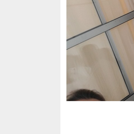
A
Apoio
d
f
T
B
P
E
t
O
C
T
A
N
-
T
a