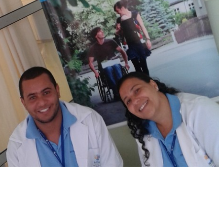
mbulatório
e
eridas
oxina
otulínica
ediasuit
sporte-
erapia
dontologia
inoterapia
riagem
uditiva
eonatal
TAN
ransporte
daptado