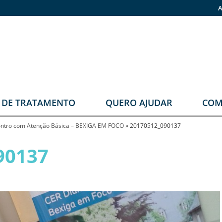
A
O DE TRATAMENTO
QUERO AJUDAR
COM
stomia
Faça sua doação
contro com Atenção Básica – BEXIGA EM FOCO
»
20170512_090137
rupos
Pronas
90137
erapêuticos
eabilitação
rológica