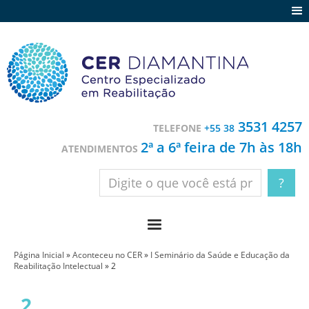
Agenda
Notícias
Depoimentos
Trabalhe conosco
3531 4257
TELEFONE
+55 38
Contato
2ª a 6ª feira de 7h às 18h
ATENDIMENTOS
Página Inicial
»
Aconteceu no CER
»
I Seminário da Saúde e Educação da
Reabilitação Intelectual
»
2
2