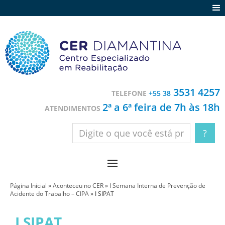
Agenda
Notícias
Depoimentos
Trabalhe conosco
3531 4257
TELEFONE
+55 38
Contato
2ª a 6ª feira de 7h às 18h
ATENDIMENTOS
Página Inicial
»
Aconteceu no CER
»
I Semana Interna de Prevenção de
Acidente do Trabalho – CIPA
»
I SIPAT
I SIPAT