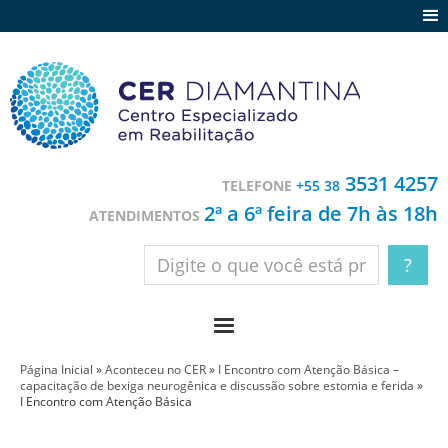
Agenda
Notícias
Depoimentos
Trabalhe conosco
3531 4257
TELEFONE
+55 38
Contato
2ª a 6ª feira de 7h às 18h
ATENDIMENTOS
Página Inicial
»
Aconteceu no CER
»
I Encontro com Atenção Básica –
capacitação de bexiga neurogênica e discussão sobre estomia e ferida
»
I Encontro com Atenção Básica