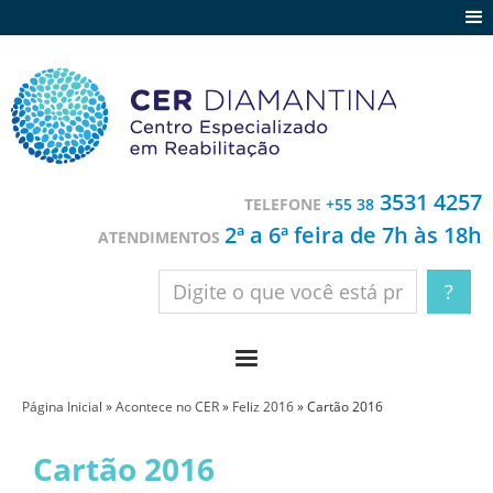
Agenda
Notícias
Depoimentos
Trabalhe conosco
3531 4257
TELEFONE
+55 38
Contato
2ª a 6ª feira de 7h às 18h
ATENDIMENTOS
Página Inicial
»
Acontece no CER
»
Feliz 2016
»
Cartão 2016
Cartão 2016