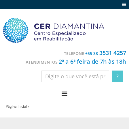
Agenda
Notícias
Depoimentos
Trabalhe conosco
3531 4257
TELEFONE
+55 38
Contato
2ª a 6ª feira de 7h às 18h
ATENDIMENTOS
Página Inicial
»