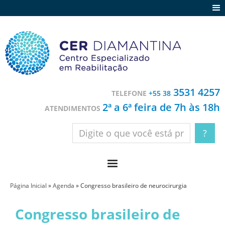
Agenda
Notícias
Depoimentos
Trabalhe conosco
3531 4257
TELEFONE
+55 38
Contato
2ª a 6ª feira de 7h às 18h
ATENDIMENTOS
Página Inicial
»
Agenda
»
Congresso brasileiro de neurocirurgia
Congresso brasileiro de