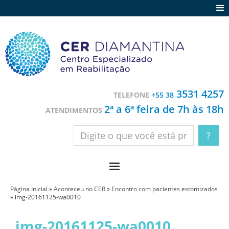
Agenda
Notícias
Depoimentos
Trabalhe conosco
3531 4257
TELEFONE
+55 38
Contato
2ª a 6ª feira de 7h às 18h
ATENDIMENTOS
Página Inicial
»
Aconteceu no CER
»
Encontro com pacientes estomizados
»
img-20161125-wa0010
img-20161125-wa0010