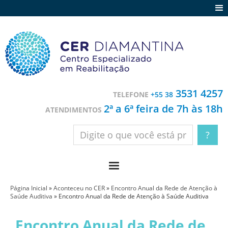
Agenda
Notícias
Depoimentos
Trabalhe conosco
3531 4257
TELEFONE
+55 38
Contato
2ª a 6ª feira de 7h às 18h
ATENDIMENTOS
Página Inicial
»
Aconteceu no CER
»
Encontro Anual da Rede de Atenção à
Saúde Auditiva
»
Encontro Anual da Rede de Atenção à Saúde Auditiva
Encontro Anual da Rede de