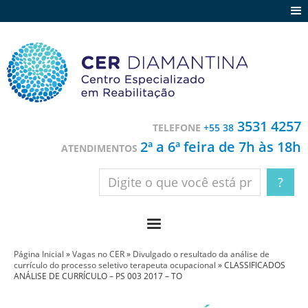
Agenda
Notícias
Depoimentos
Trabalhe conosco
3531 4257
TELEFONE
+55 38
Contato
2ª a 6ª feira de 7h às 18h
ATENDIMENTOS
Página Inicial
»
Vagas no CER
»
Divulgado o resultado da análise de
currículo do processo seletivo terapeuta ocupacional
»
CLASSIFICADOS
ANÁLISE DE CURRÍCULO – PS 003 2017 – TO