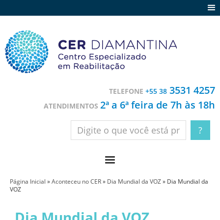
Agenda
Notícias
Depoimentos
Trabalhe conosco
3531 4257
TELEFONE
+55 38
Contato
2ª a 6ª feira de 7h às 18h
ATENDIMENTOS
Página Inicial
»
Aconteceu no CER
»
Dia Mundial da VOZ
»
Dia Mundial da
VOZ
Dia Mundial da VOZ