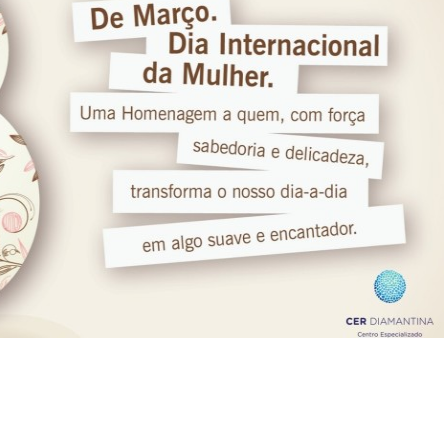
mbulatório
e
eridas
oxina
otulínica
ediasuit
sporte-
erapia
dontologia
inoterapia
riagem
uditiva
eonatal
TAN
ransporte
daptado