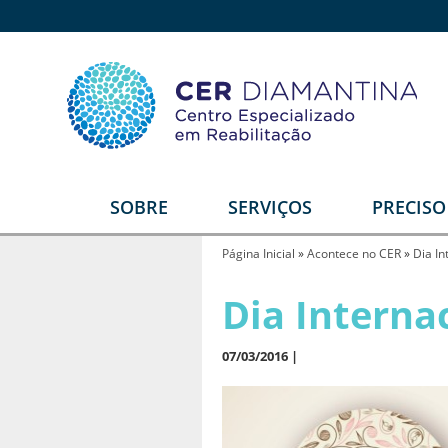
SOBRE
SERVIÇOS
PRECIS
Quem somos
Reabilitação Física
E
Página Inicial
»
Acontece no CER
»
Dia In
Estrutura
Reabilitação Auditiva
G
Dia Interna
T
Equipe
Reabilitação Intelectual
Video institucional
07/03/2016 |
Reabilitação Visual
Depoimentos
Serviços Diferenciais
R
U
Parceiros
Órtese e Prótese