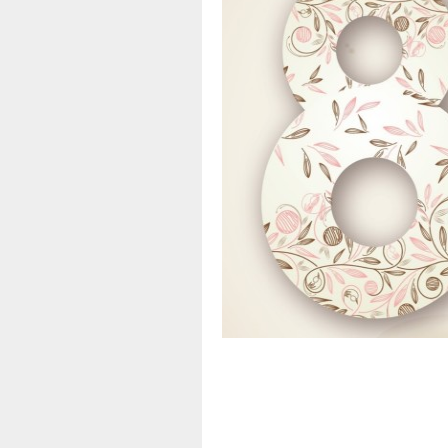
A
Apoio
d
f
T
B
P
E
t
O
C
T
A
N
-
T
a