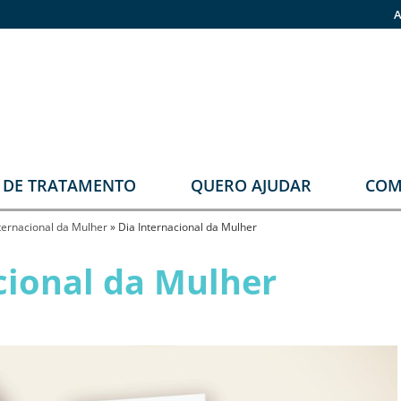
A
O DE TRATAMENTO
QUERO AJUDAR
COM
stomia
Faça sua doação
ternacional da Mulher
»
Dia Internacional da Mulher
rupos
Pronas
cional da Mulher
erapêuticos
eabilitação
rológica