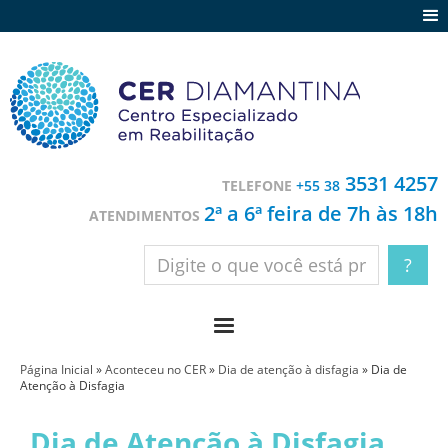
Agenda
Notícias
Depoimentos
Trabalhe conosco
3531 4257
TELEFONE
+55 38
Contato
2ª a 6ª feira de 7h às 18h
ATENDIMENTOS
Página Inicial
»
Aconteceu no CER
»
Dia de atenção à disfagia
»
Dia de
Atenção à Disfagia
Dia de Atenção à Disfagia