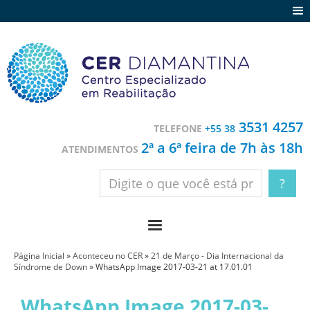
Agenda
Notícias
Depoimentos
Trabalhe conosco
3531 4257
TELEFONE
+55 38
Contato
2ª a 6ª feira de 7h às 18h
ATENDIMENTOS
Página Inicial
»
Aconteceu no CER
»
21 de Março - Dia Internacional da
Síndrome de Down
»
WhatsApp Image 2017-03-21 at 17.01.01
WhatsApp Image 2017-03-