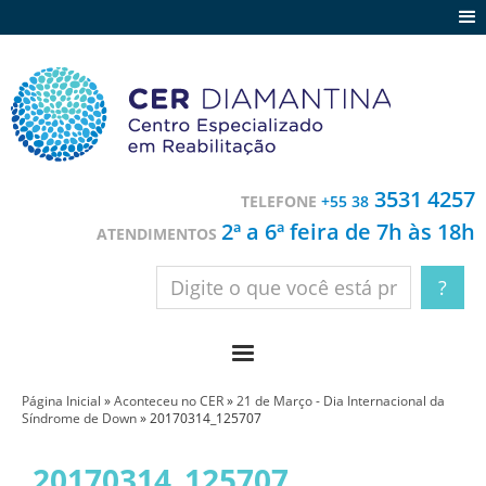
Agenda
Notícias
Depoimentos
Trabalhe conosco
3531 4257
TELEFONE
+55 38
Contato
2ª a 6ª feira de 7h às 18h
ATENDIMENTOS
Página Inicial
»
Aconteceu no CER
»
21 de Março - Dia Internacional da
Síndrome de Down
»
20170314_125707
20170314_125707