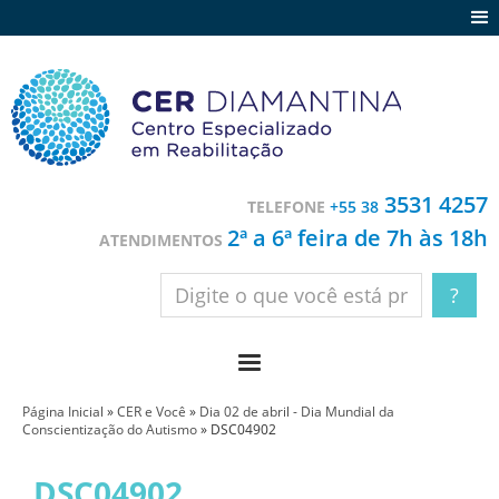
Agenda
Notícias
Depoimentos
Trabalhe conosco
3531 4257
TELEFONE
+55 38
Contato
2ª a 6ª feira de 7h às 18h
ATENDIMENTOS
Página Inicial
»
CER e Você
»
Dia 02 de abril - Dia Mundial da
Conscientização do Autismo
»
DSC04902
DSC04902