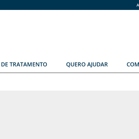
A
O DE TRATAMENTO
QUERO AJUDAR
COM
stomia
Faça sua doação
rupos
Pronas
erapêuticos
eabilitação
rológica